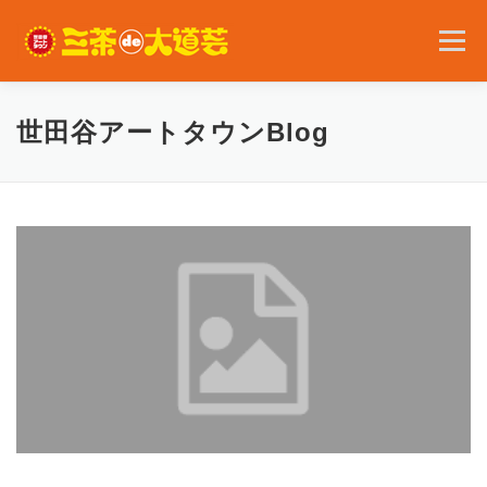
コ
ン
メニュー
テ
ン
ツ
へ
2026年の開催内容
お知らせ
ボランティア
世田谷アートタウンBlog
ス
キ
ッ
プ
問い合わせ
アクセス
English