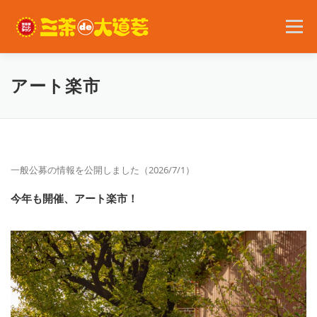
コ
ン
メニュー
テ
ン
ツ
へ
2026年の開催内容
お知らせ
ボランティア
アート楽市
ス
キ
ッ
プ
問い合わせ
アクセス
English
一般公募の情報を公開しました（2026/7/1）
今年も開催、アート楽市！