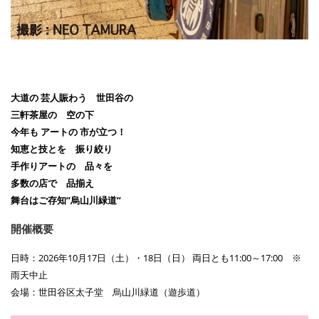
大道の 芸人賑わう 世田谷の
三軒茶屋の 空の下
今年も アートの 市が立つ！
知恵と技とを 振り絞り
手作りアートの 品々を
多数の店で 品揃え
舞台はご存知”烏山川緑道”
開催概要
日時：2026年10月17日（土）・18日（日） 両日とも11:00～17:00 ※
雨天中止
会場：世田谷区太子堂 烏山川緑道（遊歩道）