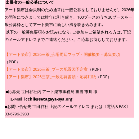
出展者の一般公募について
アート楽市は会員制のため通常は一般公募をしておりませんが、2026年
の開催につきましては昨年に引き続き、100ブースのうち30ブースを一
般公募枠としてアート楽市に新しい風を吹き込みます｡
以下の一般募集要項をお読みになり､ご参加をご希望される方は､下記
のメールアドレスまでご連絡ください。ご応募お待ちしております｡
【アート楽市】2026三茶_会場周辺マップ・開催概要・募集要項
（PDF）
【アート楽市】2026三茶_ブース配置図予定案
（PDF）
【アート楽市】2026三茶_一般応募書類・応募用紙
（PDF）
■応募先 世田谷社内 アート楽市事務局 担当:市川 徹
[E-Mail]
icchii@setagaya-sya.org
■お問い合せ先:世田谷社 上記のメールアドレス または〔電話＆FAX〕
03-6796-3933