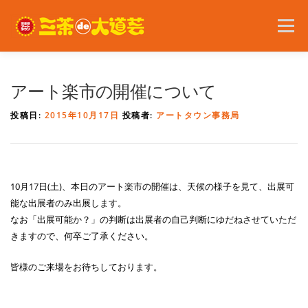
コ
ン
メニュー
テ
ン
ツ
へ
2026年の開催内容
お知らせ
ボランティア
アート楽市の開催について
ス
キ
投稿日:
2015年10月17日
投稿者:
アートタウン事務局
ッ
プ
問い合わせ
アクセス
English
10月17日(土)、本日のアート楽市の開催は、
天候の様子を見て、出展可
能な出展者のみ出展します。
なお「出展可能か？」の判断は出展者の自己判断にゆだねさせていただ
きますので、何卒ご了承ください。
皆様のご来場をお待ちしております。