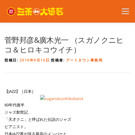
コ
ン
メニュー
テ
ン
ツ
へ
2026年の開催内容
お知らせ
ボランティア
菅野邦彦&廣木光一 （スガノクニヒ
ス
キ
コ＆ヒロキコウイチ）
ッ
プ
問い合わせ
アクセス
English
投稿日:
2016年9月16日
投稿者:
アートタウン事務局
【JAZZ】［日本］
60年代後半
ジャズ創世記、
「天才クニ」と呼ばれた伝説のジャズ
ピアニスト。
日本JAZZ界が誇る最高のメンバーと