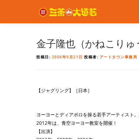
コ
ン
テ
ン
ツ
へ
金子隆也（かねこりゅ
ス
キ
投稿日:
2006年9月21日
投稿者:
アートタウン事務局
ッ
プ
【ジャグリング】［日本］
ヨーヨーとディアボロを操る若手アーティスト。
2012年は、青空ヨーヨー教室を開催！
【出演】