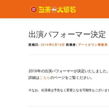
コ
ン
テ
ン
ツ
へ
出演パフォーマー決定
ス
キ
投稿日:
2016年9月16日
投稿者:
アートタウン事務局
ッ
プ
2016年の出演パフォーマーが決定いたしました
詳細は
こちら
のページをご覧ください。
※なお、出演者は予告なく変更となる可能性もございま