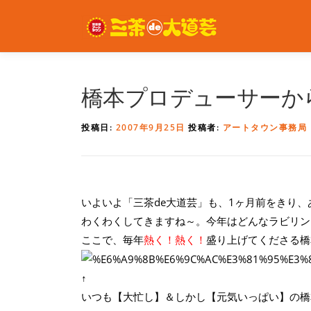
コ
ン
テ
ン
ツ
へ
橋本プロデューサーか
ス
キ
投稿日:
2007年9月25日
投稿者:
アートタウン事務局
ッ
プ
いよいよ「三茶de大道芸」も、1ヶ月前をきり、
わくわくしてきますね～。今年はどんなラビリン
ここで、毎年
熱く！熱く！
盛り上げてくださる橋
↑
いつも【大忙し】＆しかし【元気いっぱい】の橋