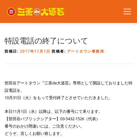
コ
ン
メニュー
テ
ン
ツ
へ
2026年の開催内容
お知らせ
ボランティア
特設電話の終了について
ス
キ
投稿日:
2017年11月1日
投稿者:
アートタウン事務局
ッ
プ
問い合わせ
アクセス
English
世田谷アートタウン『三茶de大道芸』専用として開設しておりました特
設電話を、
10月31日（火）をもって受付終了とさせていただきました。
本日11月1日（水）以降は、以下の番号にて承ります。
【世田谷パブリックシアター】03-5432-1526（代表）
番号のおかけ間違いには、ご注意ください。
どうぞ、宜しくお願い致します。