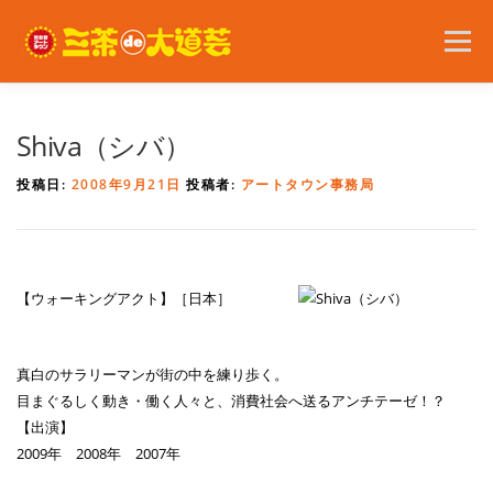
コ
ン
メニュー
テ
ン
ツ
へ
2026年の開催内容
お知らせ
ボランティア
Shiva（シバ）
ス
キ
投稿日:
2008年9月21日
投稿者:
アートタウン事務局
ッ
プ
問い合わせ
アクセス
English
【ウォーキングアクト】［日本］
真白のサラリーマンが街の中を練り歩く。
目まぐるしく動き・働く人々と、消費社会へ送るアンチテーゼ！？
【出演】
2009年 2008年 2007年