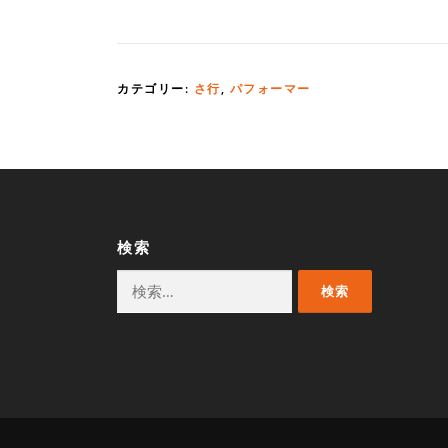
カテゴリー:
さ行
,
パフォーマー
検索
検
索: