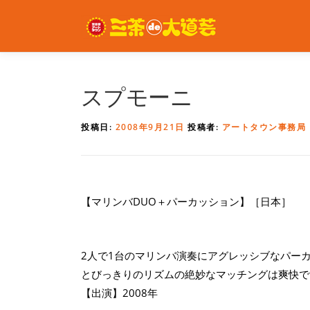
コ
ン
テ
ン
ツ
へ
スプモーニ
ス
キ
投稿日:
2008年9月21日
投稿者:
アートタウン事務局
ッ
プ
【マリンバDUO＋パーカッション】［日本］
2人で1台のマリンバ演奏にアグレッシブなパー
とびっきりのリズムの絶妙なマッチングは爽快で
【出演】2008年