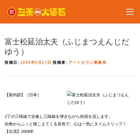
コ
ン
メニュー
テ
ン
ツ
へ
2026年の開催内容
お知らせ
ボランティア
富士松延治太夫（ふじまつえんじだ
ス
キ
ゆう）
ッ
プ
問い合わせ
アクセス
English
投稿日:
2008年9月21日
投稿者:
アートタウン事務局
【新内節】［日本］
2丁の三味線で合奏し三味線を弾きながら街頭を流します。
街角からふっと聴こえてくる音色で、心は一気にタイムスリップ！
【出演】2008年