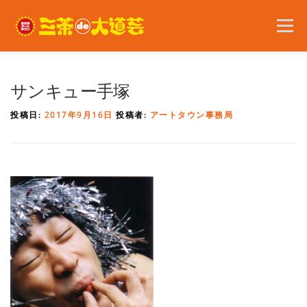
コ
ン
メニュー
テ
ン
ツ
へ
2026年の開催内容
お知らせ
ボランティア
サンキュー手塚
ス
キ
投稿日:
2017年9月16日
投稿者:
アートタウン事務局
ッ
プ
問い合わせ
アクセス
English