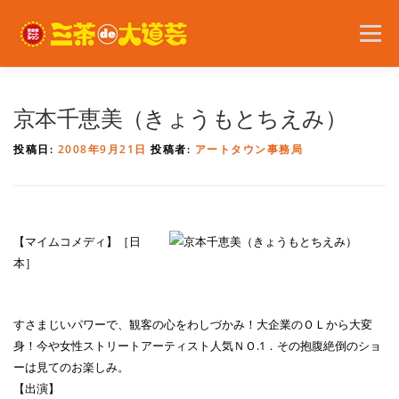
コ
ン
メニュー
テ
ン
ツ
へ
2026年の開催内容
お知らせ
ボランティア
京本千恵美（きょうもとちえみ）
ス
キ
投稿日:
2008年9月21日
投稿者:
アートタウン事務局
ッ
プ
問い合わせ
アクセス
English
【マイムコメディ】［日
本］
すさまじいパワーで、観客の心をわしづかみ！大企業のＯＬから大変
身！今や女性ストリートアーティスト人気ＮＯ.1．その抱腹絶倒のショ
ーは見てのお楽しみ。
【出演】