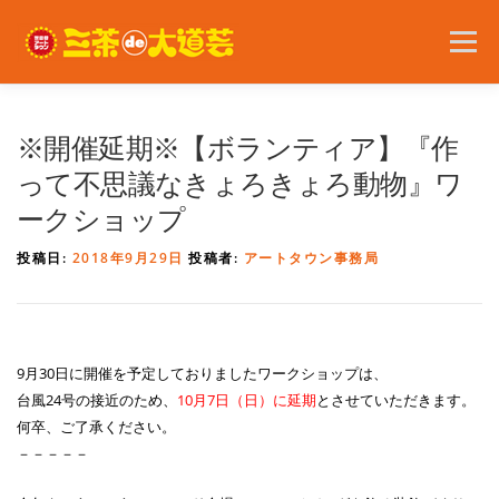
コ
ン
メニュー
テ
ン
ツ
へ
2026年の開催内容
お知らせ
ボランティア
※開催延期※【ボランティア】『作
ス
キ
って不思議なきょろきょろ動物』ワ
ッ
ークショップ
プ
問い合わせ
アクセス
English
投稿日:
2018年9月29日
投稿者:
アートタウン事務局
9月30日に開催を予定しておりましたワークショップは、
台風24号の接近のため、
10月7日（日）に延期
とさせていただきます。
何卒、ご了承ください。
－－－－－