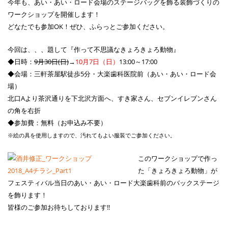
今年も、あい・あい・ロード会場のステージバッグを飾る装飾づくりの
ワークショップを開催します！
どなたでも参加OK！ぜひ、ふらっとご参加ください。
今回は、、、題して『作って不思議なきょろきょろ動物』
◆日時：
9月30日(日)
→
10月7日（日）
13:00～17:00
◆会場：三軒茶屋駅徒歩5分・大楽歯科医院前（あい・あい・ロード会
場）
北口Aより茶沢通りを下北沢方面へ、すき家さん、セブンイレブンさん
の角を右折
◆参加費：無料（お申込み不要）
※絵の具を使用しますので、汚れてもよい服装でご参加ください。
このワークショップで作っ
た「きょろきょろ動物」が
フェスティバル当日のあい・あい・ロード大楽歯科前のバックステージ
を飾ります！
皆様のご参加お待ちしております!!