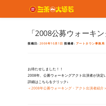
コ
ン
テ
ン
ツ
へ
「2008公募ウォーキ
ス
キ
投稿日:
2008年10月1日
投稿者:
アートタウン事務局
ッ
プ
お待たせしました！！
2008年、公募ウォーキングアクト出演者が決定
詳細はこちらをクリック↓
＜2008年公募ウォーキング・アクト出演者紹介