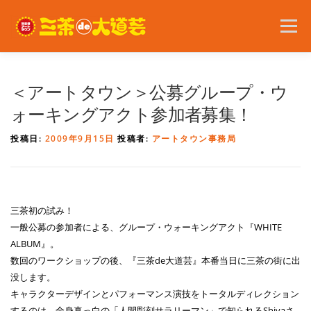
コ
ン
メニュー
テ
ン
ツ
へ
2026年の開催内容
お知らせ
ボランティア
＜アートタウン＞公募グループ・ウ
ス
キ
ォーキングアクト参加者募集！
ッ
プ
問い合わせ
アクセス
English
投稿日:
2009年9月15日
投稿者:
アートタウン事務局
三茶初の試み！
一般公募の参加者による、グループ・ウォーキングアクト『WHITE
ALBUM』。
数回のワークショップの後、『三茶de大道芸』本番当日に三茶の街に出
没します。
キャラクターデザインとパフォーマンス演技をトータルディレクション
するのは、全身真っ白の「人間彫刻サラリーマン」で知られるShivaさ