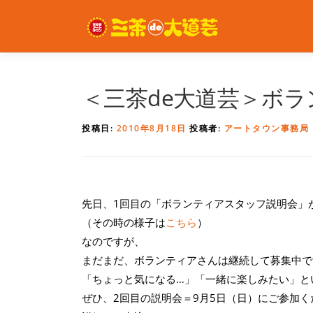
コ
ン
テ
ン
ツ
へ
＜三茶de大道芸＞ボ
ス
キ
投稿日:
2010年8月18日
投稿者:
アートタウン事務局
ッ
プ
先日、1回目の「ボランティアスタッフ説明会」
（その時の様子は
こちら
）
なのですが、
まだまだ、ボランティアさんは継続して募集中で
「ちょっと気になる…」「一緒に楽しみたい」と
ぜひ、2回目の説明会＝9月5日（日）にご参加く