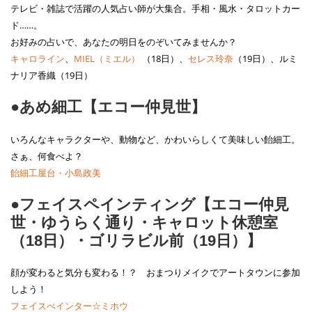
テレビ・雑誌で活躍の人気占い師が大集合。手相・風水・タロットカー
ド……。
お好みの占いで、あなたの明日をのぞいてみませんか？
キャロライン
、
MIEL（ミエル）
（18日）、
セレス玲奈
（19日）、ルミ
ナリア香織（19日）
●あめ細工【エコー仲見世】
いろんなキャラクターや、動物など、かわいらしくて美味しい飴細工。
さぁ、何食べよ？
飴細工屋台・小島政美
●フェイスペインティング【エコー仲見
世・ゆうらく通り・キャロット休憩室
（18日）・ゴリラビル前（19日）】
顔が変わると気分も変わる！？ おまつりメイクでアートタウンに参加
しよう！
フェイスぺインター☆ミホウ