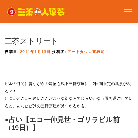
コ
ン
メニュー
テ
ン
ツ
へ
2026年の開催内容
お知らせ
ボランティア
三茶ストリート
ス
キ
投稿日:
2011年1月13日
投稿者:
アートタウン事務局
ッ
プ
問い合わせ
アクセス
English
ビルの谷間に昔ながらの建物も残る三軒茶屋に、2日間限定の風景が現
る？！
いつかどこかへ迷いこんだような街なみでゆるやかな時間を過ごしてい
ると、あなただけの三軒茶屋が見つかるかも。
●占い【エコー仲見世・ゴリラビル前
（19日）】