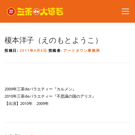
コ
ン
メニュー
テ
ン
ツ
へ
2026年の開催内容
お知らせ
ボランティア
榎本洋子（えのもとようこ）
ス
キ
投稿日:
2011年4月4日
投稿者:
アートタウン事務局
ッ
プ
問い合わせ
アクセス
English
2009年三茶deバラエティー『カルメン』
2010年三茶deバラエティー『不思議の国のアリス』
【出演】2010年 2009年