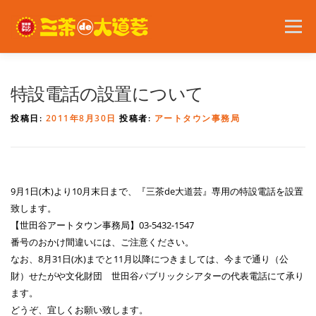
コ
ン
メニュー
テ
ン
ツ
へ
2026年の開催内容
お知らせ
ボランティア
特設電話の設置について
ス
キ
投稿日:
2011年8月30日
投稿者:
アートタウン事務局
ッ
プ
問い合わせ
アクセス
English
9月1日(木)より10月末日まで、『三茶de大道芸』専用の特設電話を設置
致します。
【世田谷アートタウン事務局】03-5432-1547
番号のおかけ間違いには、ご注意ください。
なお、8月31日(水)までと11月以降につきましては、今まで通り（公
財）せたがや文化財団 世田谷パブリックシアターの代表電話にて承り
ます。
どうぞ、宜しくお願い致します。