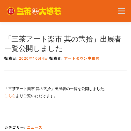
コ
ン
メニュー
テ
ン
ツ
へ
2026年の開催内容
お知らせ
ボランティア
「三茶アート楽市 其の弐拾」出展者
ス
キ
一覧公開しました
ッ
プ
問い合わせ
アクセス
English
投稿日:
2020年10月4日
投稿者:
アートタウン事務局
「三茶アート楽市 其の弐拾」出展者の一覧を公開しました。
こちら
よりご覧いただけます。
カテゴリー:
ニュース