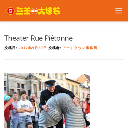
コ
ン
メニュー
テ
ン
ツ
へ
2026年の開催内容
お知らせ
ボランティア
Theater Rue Piétonne
ス
キ
投稿日:
2012年9月27日
投稿者:
アートタウン事務局
ッ
プ
問い合わせ
アクセス
English