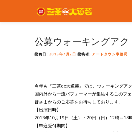
コ
ン
テ
ン
ツ
へ
公募ウォーキングアク
ス
キ
投稿日:
2013年7月2日
投稿者:
アートタウン事務局
ッ
プ
今年も『三茶de大道芸』では、ウォーキングア
国内外から一流パフォーマーが集結するこのフェ
皆さまからのご応募をお待ちしております。
【出演日時】
2013年10月19日（土）・20日（日）12時～18
【申込受付期間】