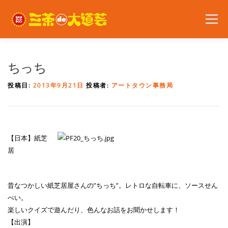
コ
ン
メニュー
テ
ン
ツ
へ
2026年の開催内容
お知らせ
ボランティア
ちっち
ス
キ
投稿日:
2013年9月21日
投稿者:
アートタウン事務局
ッ
プ
問い合わせ
アクセス
English
【日本】紙芝
居
昔なつかしい紙芝居屋さんの”ちっち”。レトロな自転車に、ソースせん
べい。
楽しいクイズで遊んだり、色んなお話をお聞かせします！
【出演】