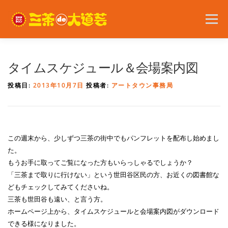
コ
ン
メニュー
テ
ン
ツ
へ
2026年の開催内容
お知らせ
ボランティア
タイムスケジュール＆会場案内図
ス
キ
投稿日:
2013年10月7日
投稿者:
アートタウン事務局
ッ
プ
問い合わせ
アクセス
English
この週末から、少しずつ三茶の街中でもパンフレットを配布し始めまし
た。
もうお手に取ってご覧になった方もいらっしゃるでしょうか？
「三茶まで取りに行けない」という世田谷区民の方、お近くの図書館な
どもチェックしてみてくださいね。
三茶も世田谷も遠い、と言う方。
ホームページ上から、タイムスケジュールと会場案内図がダウンロード
できる様になりました。