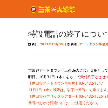
コ
ン
テ
ン
ツ
へ
特設電話の終了につい
ス
キ
投稿日:
2013年10月30日
投稿者:
アートタウン事務
ッ
プ
世田谷アートタウン『三茶de大道芸』専用とし
明日、10月31日（木）をもって
受付終了
とさせ
【世田谷アートタウン事務局】03-5432-1547
11月1日（金）以降は、以下の番号にて承ります
【世田谷パブリックシアター】03-5432-1526
番号のおかけ間違いには、ご注意ください。