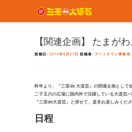
コ
ン
テ
ン
ツ
へ
【関連企画】 たまがわスト
ス
キ
投稿日:
2014年9月27日
投稿者:
アートタウン事務局
ッ
プ
昨年より、『三茶de 大道芸』の関連企画とし
二子玉川の広場に国内外で活躍している大道芸パ
『三茶de大道芸』と併せて、是非お楽しみくだ
日程