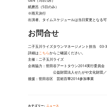
GEN（5日のみ）
紙磨呂（5日のみ）
※雨天決行
出演者、タイムスケジュールは当日変更となる可
お問合せ
二子玉川ライズタウンマネージメント担当 03-370
詳細は
こちら
からご確認ください。
主催：二子玉川ライズ
企画協力：世田谷アートタウン2014実行委員会
公益財団法人せたがや文化財団／世田
後援：世田谷区 芸術百華2014参加事業
カテゴリー:
ニュース