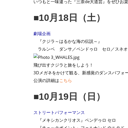
いつもと一味違った『三茶de大道芸』をぜひお
■10月18日（土）
劇場企画
『クジラ～はるかな海の伝説～』
ラルンベ ダンサ／ペンドゥロ セロ／スネオ
飛び出すクジラと旅をしよう！
3Dメガネをかけて観る、新感覚のダンスパフォ
公演の詳細は
こちら
■10月19日（日）
ストリートパフォーマンス
『メキシカンクリオス』ペンデゥロ セロ
『チェックポイント』フェルナンド ウルタド