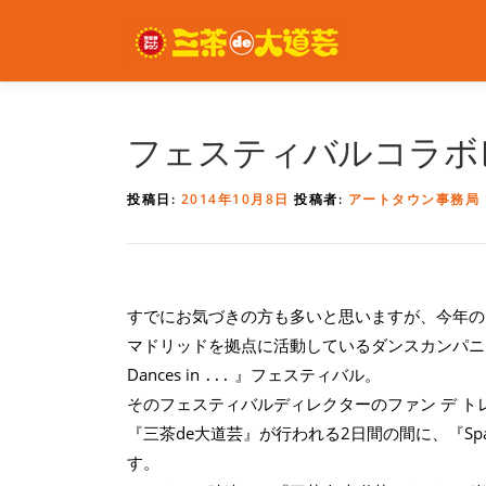
コ
ン
テ
ン
ツ
へ
フェスティバルコラボ
ス
キ
投稿日:
2014年10月8日
投稿者:
アートタウン事務局
ッ
プ
すでにお気づきの方も多いと思いますが、今年の
マドリッドを拠点に活動しているダンスカンパニー
Dances in ․․․ 』フェスティバル。
そのフェスティバルディレクターのファン デ 
『三茶de大道芸』が行われる2日間の間に、『Spa
す。