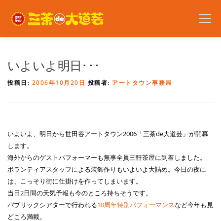
コ
ン
メニュー
テ
ン
ツ
へ
2026年の開催内容
お知らせ
ボランティア
いよいよ明日･･･
ス
キ
投稿日:
2006年10月20日
投稿者:
アートタウン事務局
ッ
プ
問い合わせ
アクセス
English
いよいよ、明日から世田谷アートタウン2006「三茶de大道芸」が開幕
します。
海外からのゲストパフォーマーも無事全員三軒茶屋に到着しました。
ボランティアスタッフによる装飾作りもいよいよ大詰め。今日の夜に
は、こっそり街に仕掛けを作ってしまいます。
当日2日間の天気予報も今のところ持ちそうです。
パブリックシアターで行われる
10周年特別パフォーマンス
など今年も見
どころ満載。