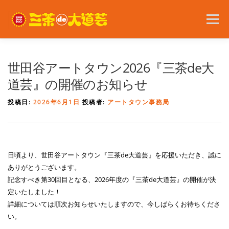
コ
ン
メニュー
テ
ン
ツ
へ
2026年の開催内容
お知らせ
ボランティア
世田谷アートタウン2026『三茶de大
ス
キ
道芸』の開催のお知らせ
ッ
プ
問い合わせ
アクセス
English
投稿日:
2026年6月1日
投稿者:
アートタウン事務局
日頃より、世田谷アートタウン『三茶de大道芸』を応援いただき、誠に
ありがとうございます。
記念すべき第30回目となる、2026年度の『三茶de大道芸』の開催が決
定いたしました！
詳細については順次お知らせいたしますので、今しばらくお待ちくださ
い。