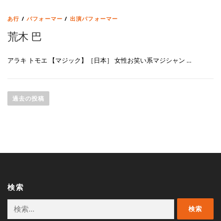
あ行
/
パフォーマー
/
出演パフォーマー
荒木 巴
アラキ トモエ 【マジック】［日本］ 女性お笑い系マジシャン …
投
稿
過去の投稿
ナ
ビ
ゲ
ー
シ
ョ
ン
検索
検
索: