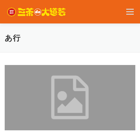
コ
ン
メニュー
テ
ン
ツ
へ
2026年の開催内容
お知らせ
ボランティア
あ行
ス
キ
ッ
プ
問い合わせ
アクセス
English