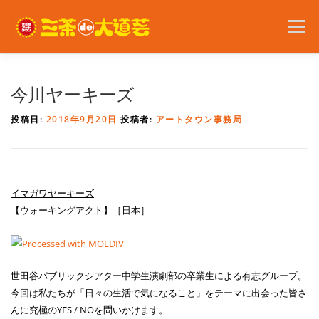
コ
ン
メニュー
テ
ン
ツ
へ
2026年の開催内容
お知らせ
ボランティア
今川ヤーキーズ
ス
キ
投稿日:
2018年9月20日
投稿者:
アートタウン事務局
ッ
プ
問い合わせ
アクセス
English
イマガワヤーキーズ
【ウォーキングアクト】［日本］
世田谷パブリックシアター中学生演劇部の卒業生による有志グループ。
今回は私たちが「日々の生活で気になること」をテーマに出会った皆さ
んに究極のYES / NOを問いかけます。