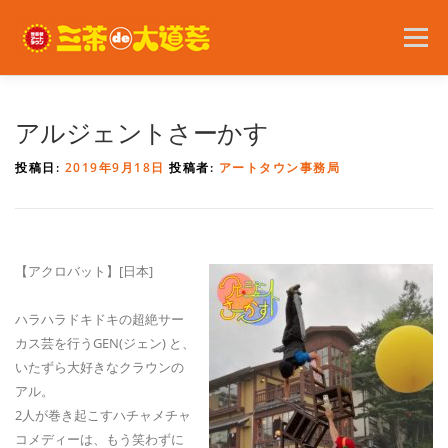
コ
ン
メニュー
テ
ン
ツ
へ
2026年の開催内容
お知らせ
ボランティア
アルジェントさーかす
ス
キ
投稿日:
2019年9月18日
投稿者:
アートタウン事務局
ッ
プ
問い合わせ
アクセス
English
【アクロバット】[日本]
ハラハラドキドキの超絶サー
カス芸を行うGEN(ジェン) と、
いたずら大好きなクラウンの
アル。
2人が巻き起こすハチャメチャ
コメディーは、もう笑わずに