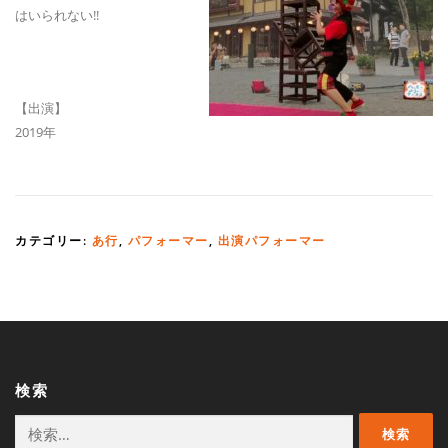
はいられない!!
【出演】
2019年
カテゴリー:
あ行
,
パフォーマー
,
出演パフォーマー
検索
検