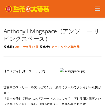
コ
ン
メニュー
テ
ン
ツ
へ
2026年の開催内容
お知らせ
ボランティア
Anthony Livingspace（アンソニー リ
ス
キ
ビングスペース）
ッ
プ
問い合わせ
アクセス
English
投稿日:
2011年9月17日
投稿者:
アートタウン事務局
【コメディ】[オーストラリア]
世界中のストリートを笑わせてきた、最高にクールでクレイジーな男が
来日！
世界中を旅して磨かれたパフォーマンスによって、演じる側と観客とい
う垣根はなくなり、笑いと歓びの溢れる一体感が生まれます。