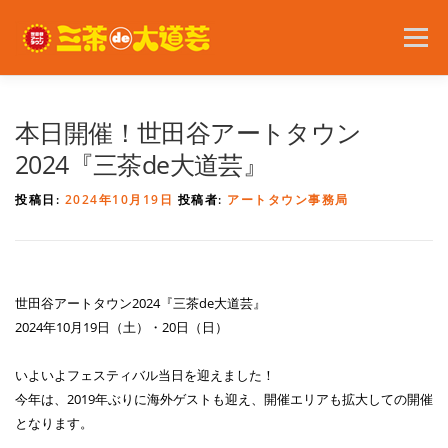
コ
ン
メニュー
テ
ン
ツ
へ
2026年の開催内容
お知らせ
ボランティア
本日開催！世田谷アートタウン
ス
キ
2024『三茶de大道芸』
ッ
プ
問い合わせ
アクセス
English
投稿日:
2024年10月19日
投稿者:
アートタウン事務局
世田谷アートタウン2024『三茶de大道芸』
2024年10月19日（土）・20日（日）
いよいよフェスティバル当日を迎えました！
今年は、2019年ぶりに海外ゲストも迎え、開催エリアも拡大しての開催
となります。